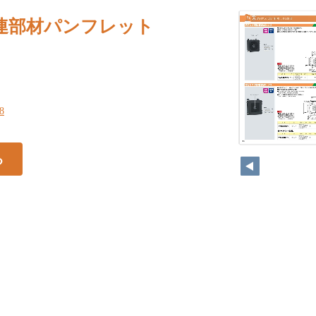
連部材パンフレット
18
る