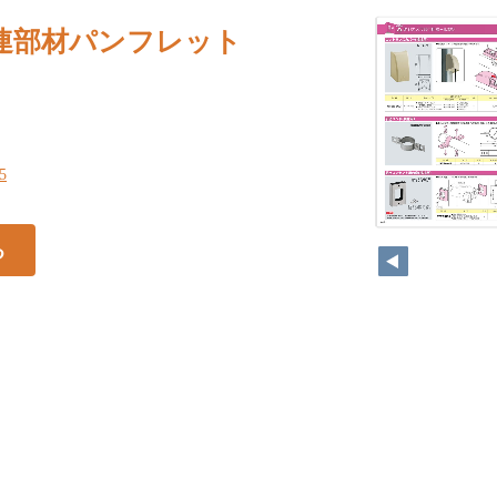
連部材パンフレット
25
る