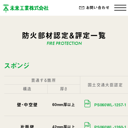
お問い合わせ
防火部材認定＆評定一覧
スポンジ
貫通する箇所
国土交通大臣認定
構造
厚さ
壁・中空壁
60mm厚以上
PS060WL-1257-1
片面壁
42mm厚以上
PS060WL-1260-1