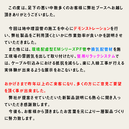
この度は、足下の悪い中数多くのお客様に弊社ブースへお越し
頂きありがとうございました。
今回は地中埋設管の施工を中心に
デモンストレーション
を行
い、弊社製品をご利用頂くといかに作業効率が良いかを説明させ
ていただきました。
また他には、
環境配慮型EMシリーズPF管
や
換気配管材
を施
工現場の雰囲気を出して取り付けたり、
竪吊りラックシステム
で
は、ケーブル引込みにおける抵抗を減らし、楽に入線工事が行える
実体験が出来るような展示をおこないました。
おかげさまで昨年以上のご来客になり、多くの方にご意見ご要望
を頂く事が出来ました。
弊社が提案させていただいた新製品説明にも熱心に聞き入っ
ていただき感謝致します。
今後も、お客様から頂きましたお言葉を元により一層製品づくり
に努力致します。