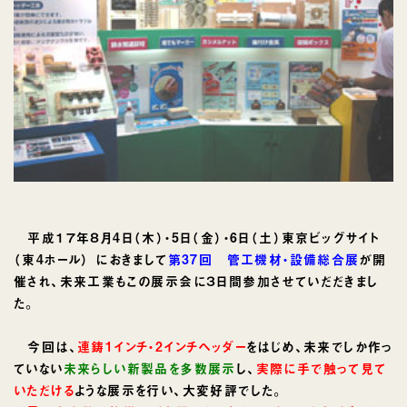
平成１７年８月4日（木）・5日（金）・6日（土）東京ビッグサイト
（東4ホール） におきまして
第37回 管工機材・設備総合展
が開
催され、未来工業もこの展示会に３日間参加させていだだきまし
た。
今回は、
連鋳1インチ・2インチヘッダー
をはじめ、未来でしか作っ
ていない
未来らしい新製品を多数展示
し、
実際に手で触って見て
いただける
ような展示を行い、大変好評でした。