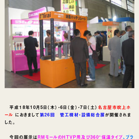
平成１8年10月5日（木）・6日（金）・7日（土）
名古屋市吹上ホ
ール
におきまして
第26回 管工機材・設備総合展
が開催されま
した。
今回の展示は
RMモール
のHTVP用及び360°保温タイプ
、ブラ