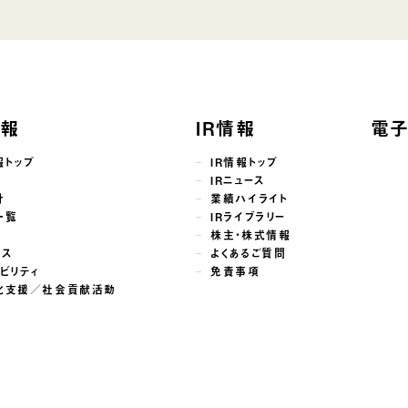
情報
IR情報
電
報トップ
IR情報トップ
せ
IRニュース
針
業績ハイライト
一覧
IRライブラリー
株主・株式情報
ンス
よくあるご質問
ビリティ
免責事項
化支援／社会貢献活動