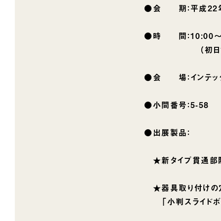
●会 期：平成22年5
●時 間：10:00〜1
（初日10:30〜1
●会 場：インテッ
●小間番号：5-58
●出展製品：
★新タイプ貫通部防
★器具取り付けの穴
「小判スライドボッ