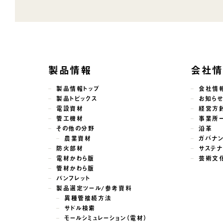
製品情報
会社
製品情報トップ
会社情
製品トピックス
お知ら
電設資材
経営方
管工機材
事業所
その他の分野
沿革
農業資材
ガバナ
防火部材
サステナ
電材かわら版
芸術文
管材かわら版
パンフレット
製品選定ツール/参考資料
異種管接続方法
サドル検索
モールシミュレーション（電材）