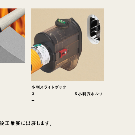
小判スライドボック
ス &小判穴ホルソ
ー
設工業展に出展します。