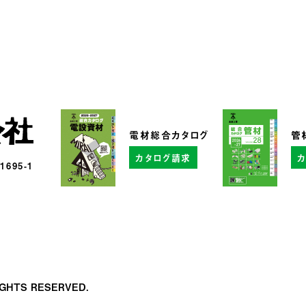
電材総合カタログ
管
カタログ請求
95-1
RIGHTS RESERVED.