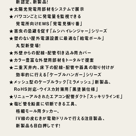
新認定、新製品！
★太陽光発電用部材をシステムで展示
★パワコンごとに発電量を監視できる
発電所向けＥＭＳ「発電見張り番」
★害虫の忌避を促す「ムシハイレンジャー」シリーズ
★壁のない屋外電源設置に最適な「給電ポール」
丸型新登場！
★外壁からの配線・配管引き込み用カバー
★カラー豊富な外壁用部材をトータルで提案
★二重天井内、床下の配線・配管や器具の取り付けが
効率的に行える「ケーブルハンガー」シリーズ
★メッシュ型のケーブルラック「ミラメッシュ」新製品、
RoHS対応・ウイスカ対策用「黒塗装仕様」
★リニューアルされたエアコン配管ダクト「スッキリラインＥ」
★塩ビ管を鉛直に切断できる工具、
極細モール用タッカー、
IV線の皮むきが電動ドリルで行える注目製品、
新製品も目白押しです！