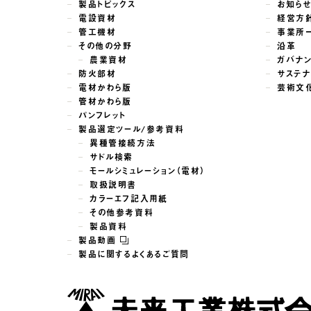
製品トピックス
お知ら
電設資材
経営方
管工機材
事業所
その他の分野
沿革
農業資材
ガバナ
防火部材
サステナ
電材かわら版
芸術文
管材かわら版
パンフレット
製品選定ツール/参考資料
異種管接続方法
サドル検索
モールシミュレーション（電材）
取扱説明書
カラーエフ記入用紙
その他参考資料
製品資料
製品動画
製品に関するよくあるご質問