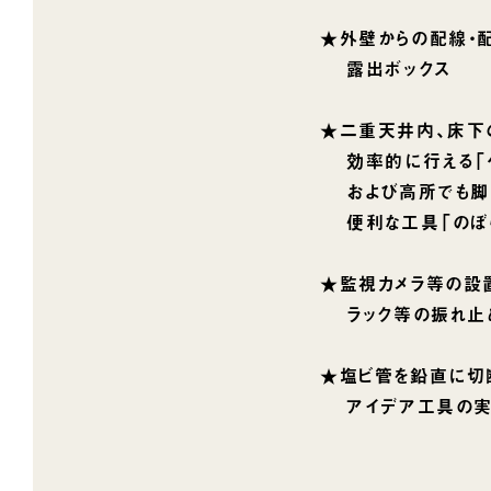
★外壁からの配線・
露出ボックス
★二重天井内、床下
効率的に行える「ケ
および高所でも脚
便利な工具「のぼ
★監視カメラ等の設
ラック等の振れ止
★塩ビ管を鉛直に切
アイデア工具の実