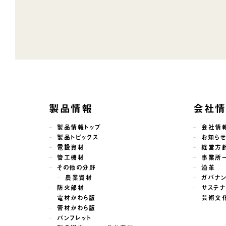
製品情報
会社
製品情報トップ
会社情
製品トピックス
お知ら
電設資材
経営方
管工機材
事業所
その他の分野
沿革
農業資材
ガバナ
防火部材
サステナ
電材かわら版
芸術文
管材かわら版
パンフレット