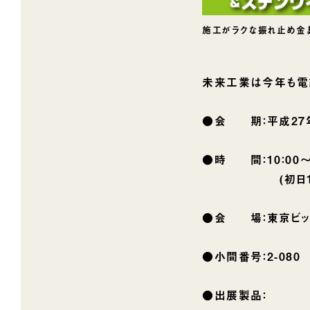
施工がラクな振れ止め金
未来工業は今年も電
●会 期：平成27年
●時 間：10：00〜1
(初日10:30〜1
●会 場：東京ビッグ
●小間番号：2-080
●出展製品：