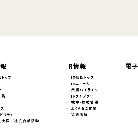
情報
IR情報
電
報トップ
IR情報トップ
せ
IRニュース
針
業績ハイライト
一覧
IRライブラリー
株主・株式情報
ンス
よくあるご質問
ビリティ
免責事項
化支援／社会貢献活動