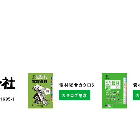
電材総合カタログ
管
カタログ請求
95-1