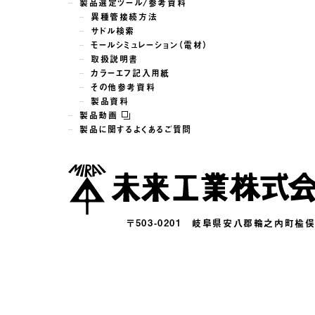
製品選定ツール/参考資料
異種管接続方法
サドル検索
モールシミュレーション（電材）
取扱説明書
カラーエフ記入用紙
その他参考資料
製品資料
製品動画
製品に関するよくあるご質問
〒503-0201
岐阜県安八郡輪之内町楡俣16