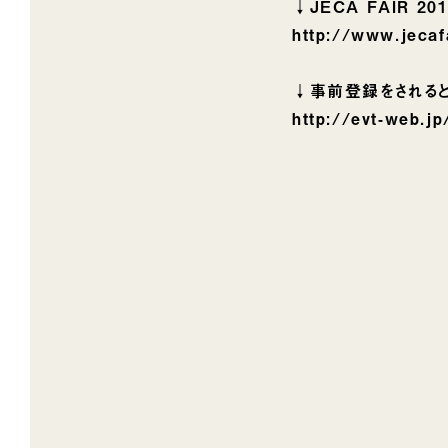
↓JECA FAIR 201
http://www.jecafa
↓事前登録をされる
http://evt-web.jp