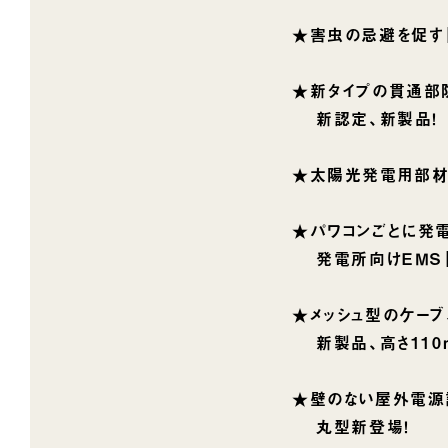
★害虫の忌避を促す「
★新タイプの貫通部防
新認定、新製品！
★太陽光発電用部材
★パワコンごとに発
発電所向けＥＭＳ「
★メッシュ型のケーブ
新製品、高さ110ｍ
★壁のない屋外電源
丸型新登場！