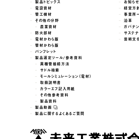
製品トピックス
お知ら
電設資材
経営方
管工機材
事業所
その他の分野
沿革
農業資材
ガバナ
防火部材
サステナ
電材かわら版
芸術文
管材かわら版
パンフレット
製品選定ツール/参考資料
異種管接続方法
サドル検索
モールシミュレーション（電材）
取扱説明書
カラーエフ記入用紙
その他参考資料
製品資料
製品動画
製品に関するよくあるご質問