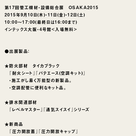
第17回管工機材・設備総合展 OSAKA2015
2015年9月10日(木)・11日(金)・12日(土)
10:00〜17:00(最終日は16:00まで)
インテックス大阪・4号館<入場無料>
●出展製品：
★防火部材 タイカブラック
『耐火シート』『パテエース(空調キット)』
・施工がし易く万能型の新製品。
・空調配管に便利なキット品。
★排水関連部材
『レベルマスター』『通気スイスイ』シリーズ
★新商品
『圧力開放蓋』『圧力開放キャップ』