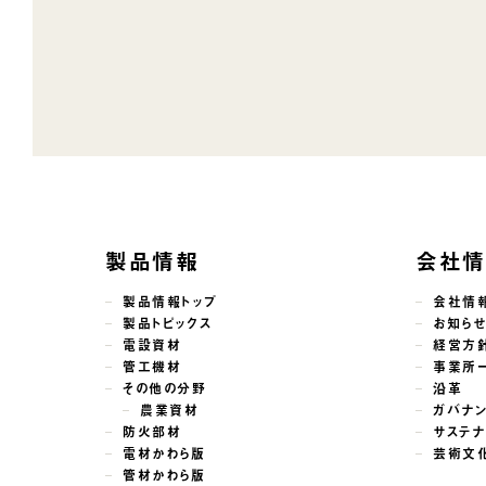
製品情報
会社
製品情報トップ
会社情
製品トピックス
お知ら
電設資材
経営方
管工機材
事業所
その他の分野
沿革
農業資材
ガバナ
防火部材
サステナ
電材かわら版
芸術文
管材かわら版