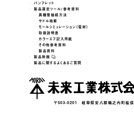
パンフレット
製品選定ツール/参考資料
異種管接続方法
サドル検索
モールシミュレーション（電材）
取扱説明書
カラーエフ記入用紙
その他参考資料
製品資料
製品動画
製品に関するよくあるご質問
〒503-0201
岐阜県安八郡輪之内町楡俣16