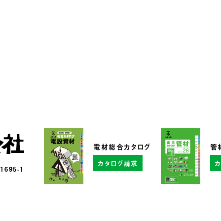
電材総合カタログ
管
カタログ請求
95-1