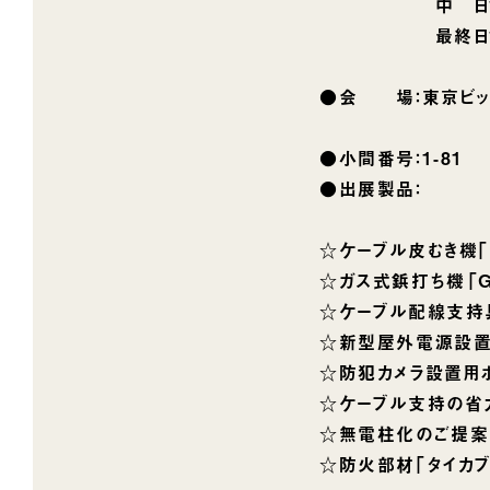
中 日10:00
最終日10:00
●会 場：東京ビッグ
●小間番号：1-81
●出展製品：
☆ケーブル皮むき機｢
☆ガス式鋲打ち機「G
☆ケーブル配線支持具
☆新型屋外電源設置
☆防犯カメラ設置用
☆ケーブル支持の省
☆無電柱化のご提案部
☆防火部材｢タイカブ