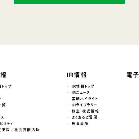
情報
IR情報
電
報トップ
IR情報トップ
せ
IRニュース
針
業績ハイライト
一覧
IRライブラリー
株主・株式情報
ンス
よくあるご質問
ビリティ
免責事項
化支援／社会貢献活動