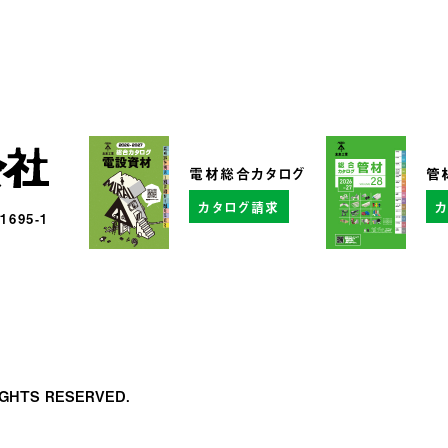
電材総合カタログ
管
カタログ請求
95-1
RIGHTS RESERVED.