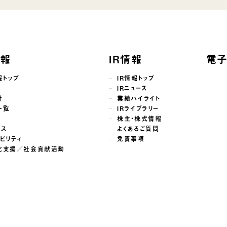
情報
IR情報
電
報トップ
IR情報トップ
せ
IRニュース
針
業績ハイライト
一覧
IRライブラリー
株主・株式情報
ンス
よくあるご質問
ビリティ
免責事項
化支援／社会貢献活動