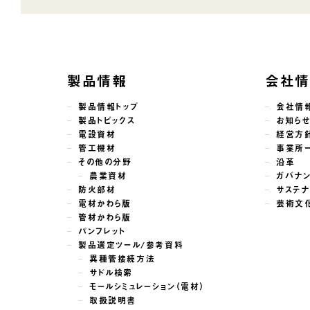
製品情報
会社
製品情報トップ
会社情
製品トピックス
お知ら
電設資材
経営方
管工機材
事業所
その他の分野
沿革
農業資材
ガバナ
防火部材
サステナ
電材かわら版
芸術文
管材かわら版
パンフレット
製品選定ツール/参考資料
異種管接続方法
サドル検索
モールシミュレーション（電材）
取扱説明書