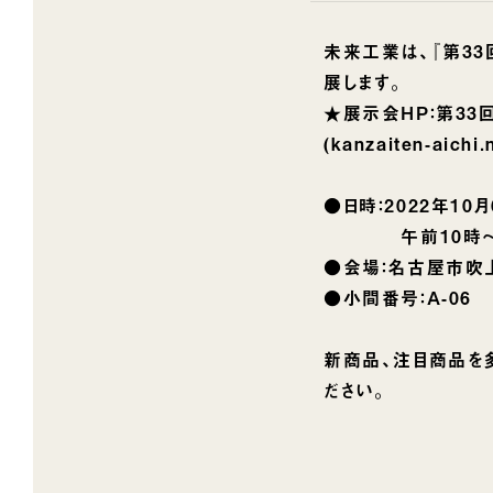
未来工業は、『第33
展します。
★展示会HP：
第33
(kanzaiten-aichi.
●日時：2022年10
午前10時～午後
●会場：名古屋市吹
●小間番号：A-06
新商品、注目商品を
ださい。