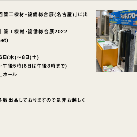
回管工機材・設備総合展(名古屋)』に出
回 管工機材・設備総合展2022
net)
月6日(木)～8日(土)
5時(8日は午後3時まで)
上ホール
多数出品しておりますので是非お越しく