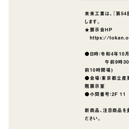
未来工業は、『第54
します。
★展示会HP
https://tokan.
●日時：令和4年10月
午前9時30分～
前10時開場)
●会場：東京都立産業
階展示室
●小間番号：2F 11
新商品、注目商品を
ださい。