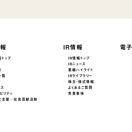
情報
IR情報
電
報トップ
IR情報トップ
せ
IRニュース
針
業績ハイライト
一覧
IRライブラリー
株主・株式情報
ンス
よくあるご質問
ビリティ
免責事項
化支援／社会貢献活動