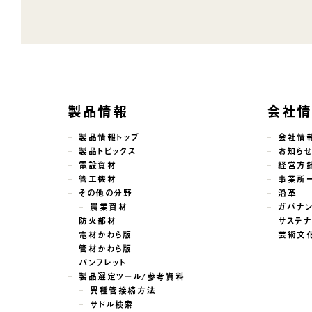
製品情報
会社
製品情報トップ
会社情
製品トピックス
お知ら
電設資材
経営方
管工機材
事業所
その他の分野
沿革
農業資材
ガバナ
防火部材
サステナ
電材かわら版
芸術文
管材かわら版
パンフレット
製品選定ツール/参考資料
異種管接続方法
サドル検索