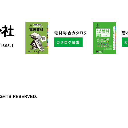
電材総合カタログ
管
カタログ請求
95-1
RIGHTS RESERVED.