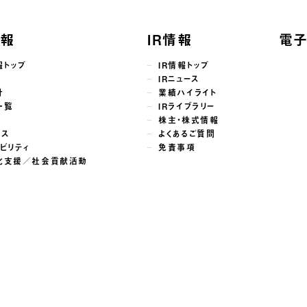
情報
IR情報
電
報トップ
IR情報トップ
せ
IRニュース
針
業績ハイライト
一覧
IRライブラリー
株主・株式情報
ンス
よくあるご質問
ビリティ
免責事項
化支援／社会貢献活動