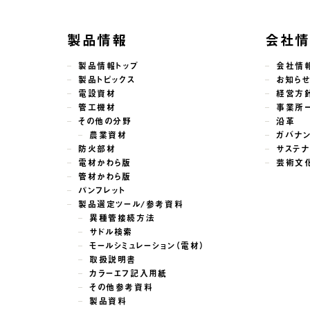
製品情報
会社
製品情報トップ
会社情
製品トピックス
お知ら
電設資材
経営方
管工機材
事業所
その他の分野
沿革
農業資材
ガバナ
防火部材
サステナ
電材かわら版
芸術文
管材かわら版
パンフレット
製品選定ツール/参考資料
異種管接続方法
サドル検索
モールシミュレーション（電材）
取扱説明書
カラーエフ記入用紙
その他参考資料
製品資料