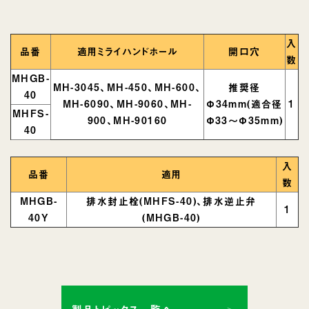
入
品番
適用ミライハンドホール
開口穴
数
MHGB-
MH-3045、MH-450、MH-600、
推奨径
40
MH-6090、MH-9060、MH-
Φ34mm(適合径
1
MHFS-
900、MH-90160
Φ33～Φ35mm)
40
入
品番
適用
数
MHGB-
排水封止栓(MHFS-40)、排水逆止弁
1
40Y
(MHGB-40)