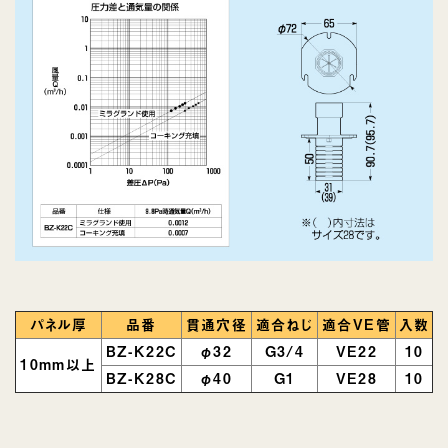
パネル厚
品番
貫通穴径
適合ねじ
適合VE管
入数
BZ-K22C
φ32
G3/4
VE22
10
10mm以上
BZ-K28C
φ40
G1
VE28
10