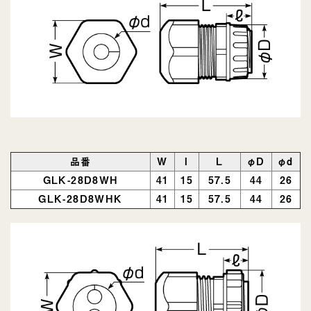
品番
W
l
L
φD
φd
GLK-28D8WH
41
15
57.5
44
26
GLK-28D8WHK
41
15
57.5
44
26