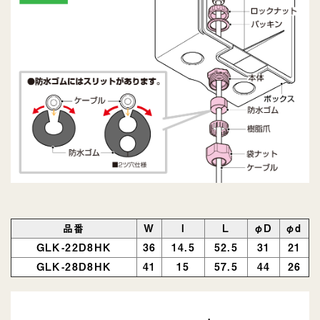
品番
W
l
L
φD
φd
GLK-22D8HK
36
14.5
52.5
31
21
GLK-28D8HK
41
15
57.5
44
26