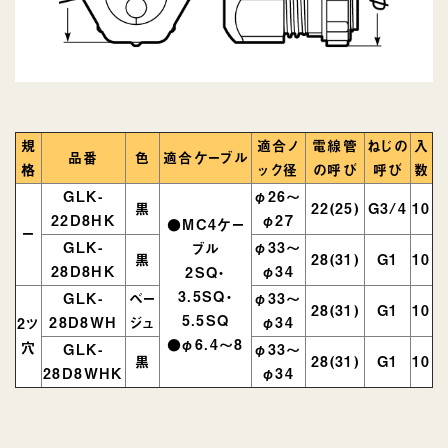
規
適合ノ
電線管
ねじの
入
品番
色
適合ケーブル
格
ック径
の呼び
呼び
数
GLK-
φ26～
黒
22(25)
G3/4
10
22D8HK
φ27
●MC4ケー
ー
GLK-
φ33～
ブル
黒
28(31)
G1
10
28D8HK
φ34
2SQ・
3.5SQ・
GLK-
ベー
φ33～
28(31)
G1
10
5.5SQ
28D8WH
ジュ
φ34
2ツ
●φ6.4～8
穴
GLK-
φ33～
黒
28(31)
G1
10
28D8WHK
φ34