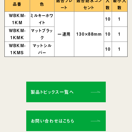
適合プレ
適合防水コン
入
最小入
品番
色
ート
セント
数
数
WBKM-
ミルキーホワ
10
1
1KM
イト
WBKM-
マットブラッ
一連用
130×88mm
10
1
1KMK
ク
WBKM-
マットシル
10
1
1KMS
バー
製品トピックス一覧へ
お問い合わせはこちら