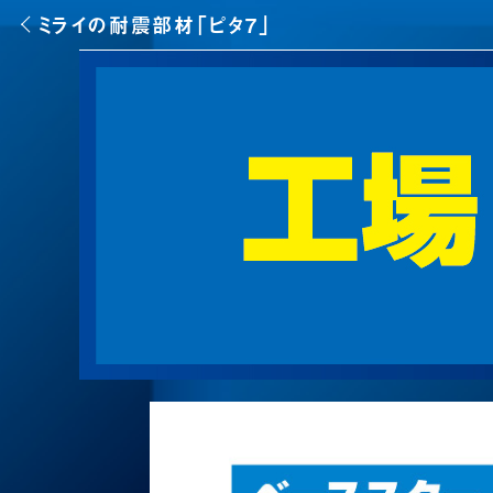
ミライの耐震部材「ピタ7」