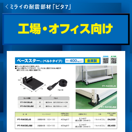
ミライの耐震部材「ピタ7」