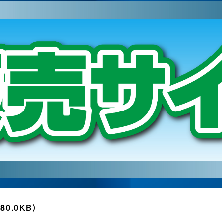
180.0KB）