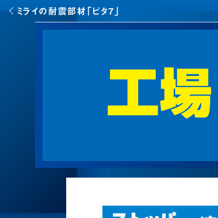
ミライの耐震部材「ピタ7」