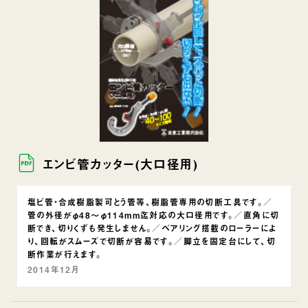
エンビ管カッター(大口径用)
塩ビ管・合成樹脂製可とう管等、樹脂管専用の切断工具です。／
管の外径がφ48～φ114mm迄対応の大口径用です。／直角に切
断でき、切りくずも発生しません。／ベアリング搭載のローラーによ
り、回転がスムーズで切断が容易です。／脚立を固定台にして、切
断作業が行えます。
2014年12月