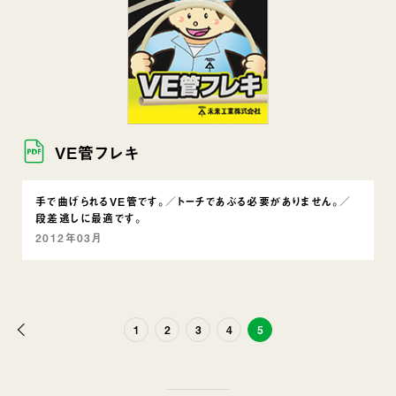
VE管フレキ
手で曲げられるVE管です。／トーチであぶる必要がありません。／
段差逃しに最適です。
2012年03月
前
1
2
3
4
5
へ