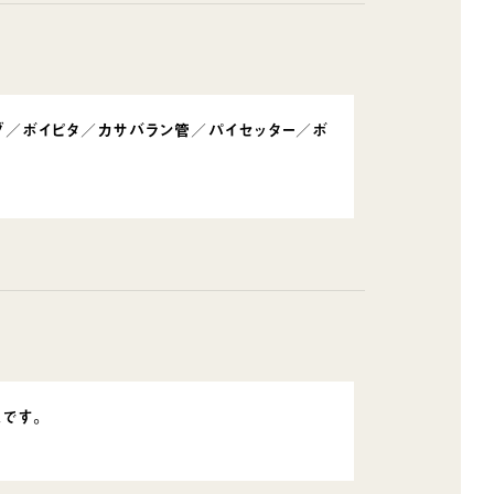
ブ／ボイピタ／カサバラン管／パイセッター／ボ
です。