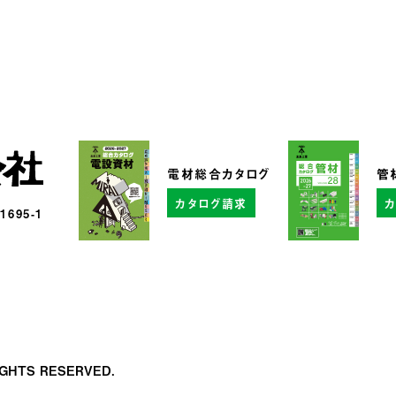
電材総合カタログ
管
カタログ請求
95-1
RIGHTS RESERVED.