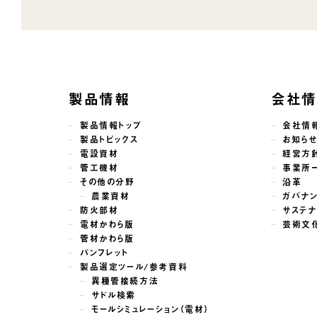
製品情報
会社
製品情報トップ
会社情
製品トピックス
お知ら
電設資材
経営方
管工機材
事業所
その他の分野
沿革
農業資材
ガバナ
防火部材
サステナ
電材かわら版
芸術文
管材かわら版
パンフレット
製品選定ツール/参考資料
異種管接続方法
サドル検索
モールシミュレーション（電材）