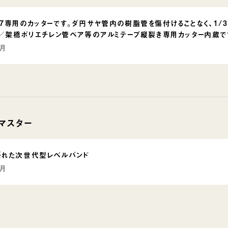
7専用のカッターです。ダ円サヤ管内の樹脂管を傷付けることなく、1/3
 ／架橋ポリエチレン管ペア等のアルミテープ縦裂き専用カッター内蔵で
9月
マスター
れた次世代型レベルバンド
9月