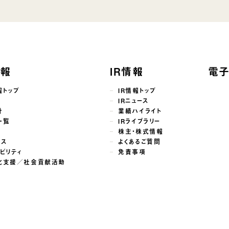
情報
IR情報
電
報トップ
IR情報トップ
せ
IRニュース
針
業績ハイライト
一覧
IRライブラリー
株主・株式情報
ンス
よくあるご質問
ビリティ
免責事項
化支援／社会貢献活動