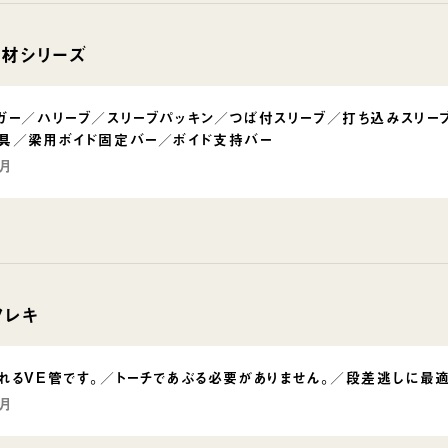
材シリーズ
ガー／ハリーブ／スリーブパッキン／つば付スリーブ／打ち込みスリー
具／梁用ボイド固定バー／ボイド支持バー
5月
フレキ
れるVE管です。／トーチであぶる必要がありません。／段差逃しに最適
3月