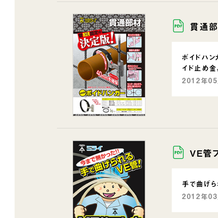
貫通部
ボイドハン
イド止め金
2012年0
VE管
手で曲げら
2012年0