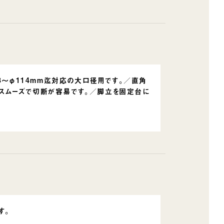
～φ114mm迄対応の大口径用です。／直角
がスムーズで切断が容易です。／脚立を固定台に
す。