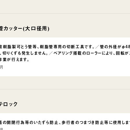
管カッター(大口径用)
成樹脂製可とう管等、樹脂管専用の切断工具です。／管の外径がφ48
、切りくずも発生しません。／ベアリング搭載のローラーにより、回転
作業が行えます。
2月
テロック
蓋の開閉行為等のいたずら防止、歩行者のつまづき防止等に使用しま
2月