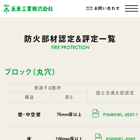
お問い合わせ
防火部材認定＆評定一覧
ブロック（丸穴）
貫通する箇所
国土交通大臣認定
構造
厚さ
壁・中空壁
75mm厚以上
PS060WL-0597-1
床
100mm厚以上
PS060FL-0562