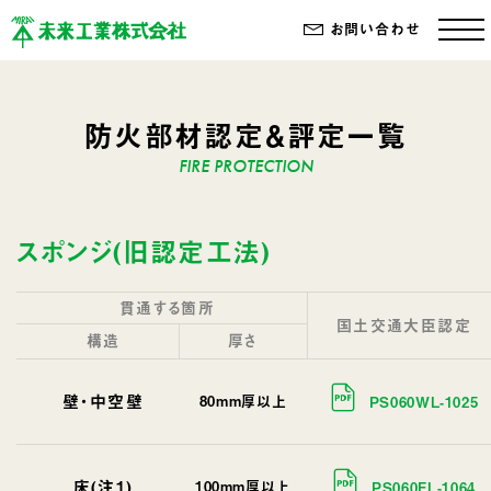
お問い合わせ
防火部材認定＆評定一覧
スポンジ(旧認定工法)
貫通する箇所
国土交通大臣認定
構造
厚さ
壁・中空壁
80mm厚以上
PS060WL-1025
床(注1)
100mm厚以上
PS060FL-1064