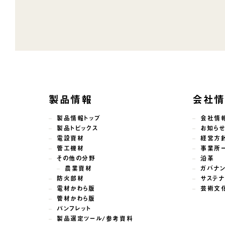
製品情報
会社
製品情報トップ
会社情
製品トピックス
お知ら
電設資材
経営方
管工機材
事業所
その他の分野
沿革
農業資材
ガバナ
防火部材
サステナ
電材かわら版
芸術文
管材かわら版
パンフレット
製品選定ツール/参考資料