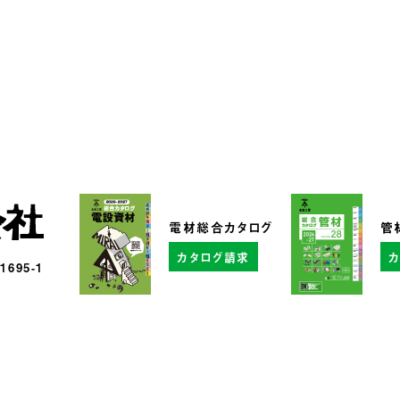
電材総合カタログ
管
カタログ請求
95-1