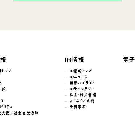
情報
IR情報
電
報トップ
IR情報トップ
せ
IRニュース
針
業績ハイライト
一覧
IRライブラリー
株主・株式情報
ンス
よくあるご質問
ビリティ
免責事項
化支援／社会貢献活動