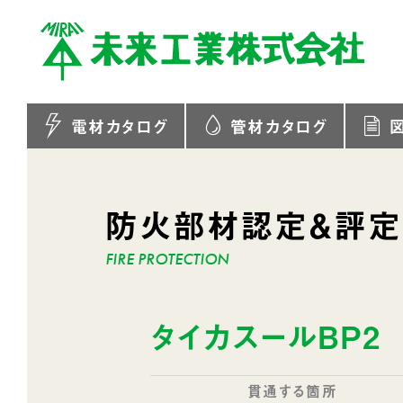
電材カタログ
管材カタログ
防火部材認定＆評
タイカスールBP2
貫通する箇所