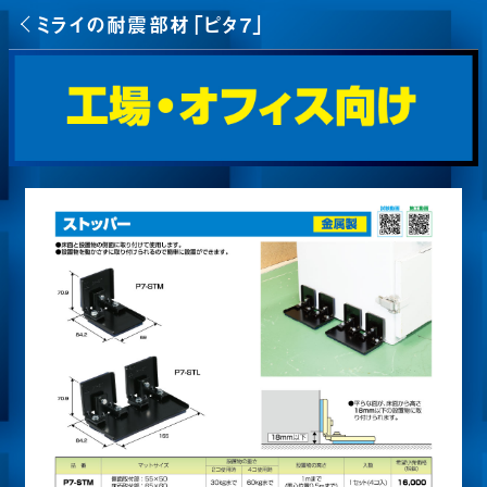
ミライの耐震部材「ピタ7」