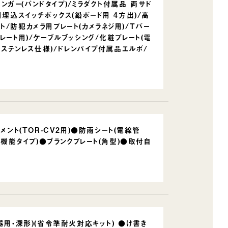
ハンガー(バンドタイプ)/ミラダクト付属品 両サド
埋込スイッチボックス(鉛ボード用 4方出)/高
/防犯カメラ用プレート(カメラネジ用)/Tバー
レート用)/ケーブルブッシング/化粧プレート(電
(ステンレス仕様)/ドレンパイプ付属品エルボ/
メント(TOR-CV2用)●防雨シート(電線管
多機能タイプ)●ブランクプレート(角型)●取付自
器用・深形)(省令準耐火対応キット) ●け書き