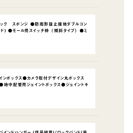
ラック スポンジ ●防雨形抜止接地ダブルコン
ド) ●モール用スイッチ枠 （傾斜タイプ） ●ミ
インボックス●カメラ取付デザイン丸ボックス
●地中配管用ジョイントボックス●ジョイントキ
バインドハンガー (信号線用)/ロックバンド(吊