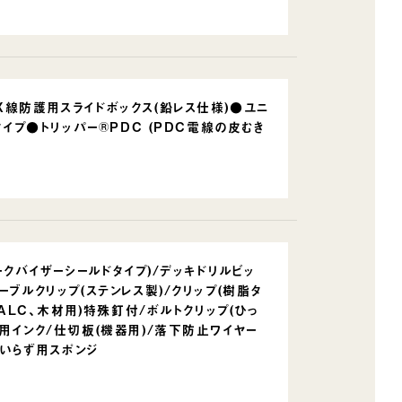
X線防護用スライドボックス(鉛レス仕様)●ユニ
タイプ●トリッパー®PDC (PDC電線の皮むき
ークバイザーシールドタイプ)/デッキドリルビッ
ブルクリップ(ステンレス製)/クリップ(樹脂タ
(ALC、木材用)特殊釘付/ボルトクリップ(ひっ
用インク/仕切板(機器用)/落下防止ワイヤー
テいらず用スポンジ