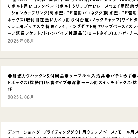
りボルト用)/ロックバンド(ボルトクリップ付)/レースウェイ用配線サ
ーションカップリング(防水型･PF管用)/コネクタ(防水型･PF管用
ボックス(取付自在蓋)/カメラ用取付台座/ノックキャップ(ワイドタ
ッシュ用ボックス支持具/ライティングダクト用クリップベース/ス
ーブ延長ソケット/ドレンパイプ付属品(ショートタイプ)エルボ・チーズ
2025年08月
●難燃カクパックン＆付属品●ケーブル挿入治具●パテいらず●バ
ドボックス(機器用)配管タイプ●深形モール用スイッチボックス(
び
2025年06月
デンコーショルダー/ライティングダクト用クリップベース/モール用ス