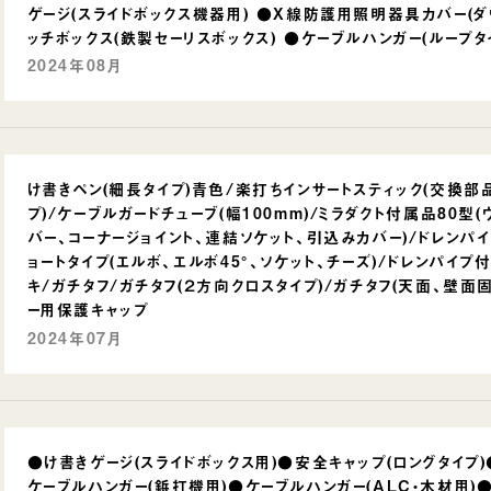
ゲージ(スライドボックス機器用) ●X線防護用照明器具カバー(ダ
ッチボックス(鉄製セーリスボックス) ●ケーブルハンガー(ループタ
2024年08月
け書きペン(細長タイプ)青色/楽打ちインサートスティック(交換部
プ)/ケーブルガードチューブ(幅100mm)/ミラダクト付属品80型
バー、コーナージョイント、連結ソケット、引込みカバー)/ドレンパイ
ョートタイプ(エルボ、エルボ45°、ソケット、チーズ)/ドレンパイプ
キ/ガチタフ/ガチタフ(２方向クロスタイプ)/ガチタフ(天面、壁面
ー用保護キャップ
2024年07月
●け書きゲージ(スライドボックス用)●安全キャップ(ロングタイプ)
ケーブルハンガー(鋲打機用)●ケーブルハンガー(ALC・木材用)