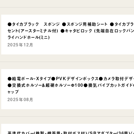
●タイカブラック スポンジ ●スポンジ用補助シート ●タイカブ
セント(アースターミナル付) ●キャタピロック (先端自在ロックバン
ライハンドホール(ミニ)
2025年12月
●給電ポール・Xタイプ●PVKデザインボックス●カメラ取付デザ
●交換式ホルソー＆超硬ホルソーΦ100●換気パイプカットガイド
ャップ
2025年08月
平塗代カバー(鉄製・機器用・取付ボス付)/SBアダプター(36用)/