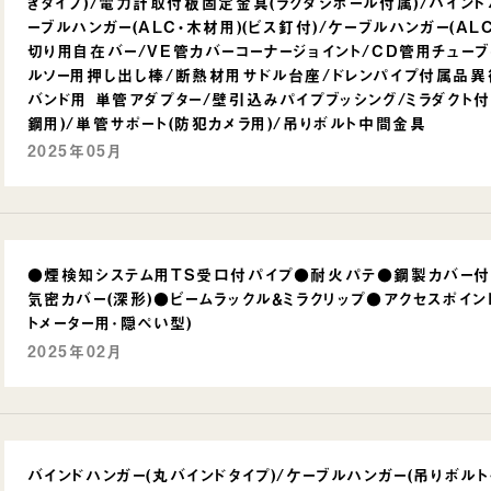
きタイプ)/電力計取付板固定金具(ラクダシポール付属)/バインド
ーブルハンガー(ALC・木材用)(ビス釘付)/ケーブルハンガー(AL
切り用自在バー/VE管カバーコーナージョイント/CD管用チューブ
ルソー用押し出し棒/断熱材用サドル台座/ドレンパイプ付属品異
バンド用 単管アダプター/壁引込みパイプブッシング/ミラダクト付属
鋼用)/単管サポート(防犯カメラ用)/吊りボルト中間金具
2025年05月
●煙検知システム用TS受口付パイプ●耐火パテ●鋼製カバー付ユ
気密カバー(深形)●ビームラックル＆ミラクリップ●アクセスポイ
トメーター用･隠ぺい型)
2025年02月
バインドハンガー(丸バインドタイプ)/ケーブルハンガー(吊りボル