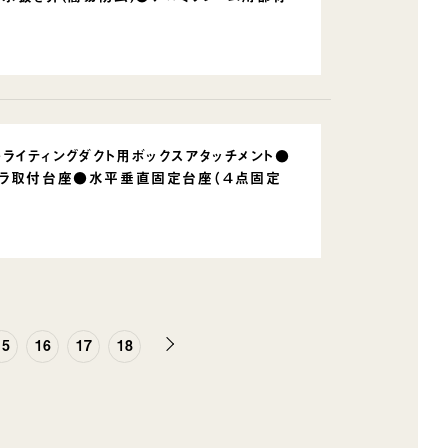
ライティングダクト用ボックスアタッチメント●
メラ取付台座●水平垂直固定台座（４点固定
次
15
16
17
18
へ