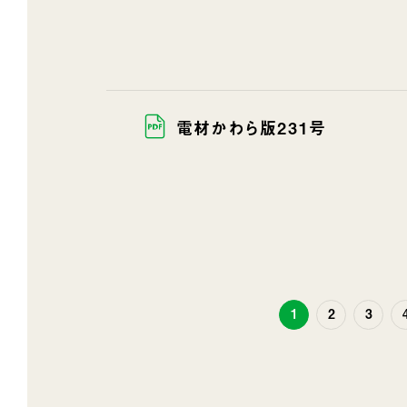
電材かわら版231号
1
2
3