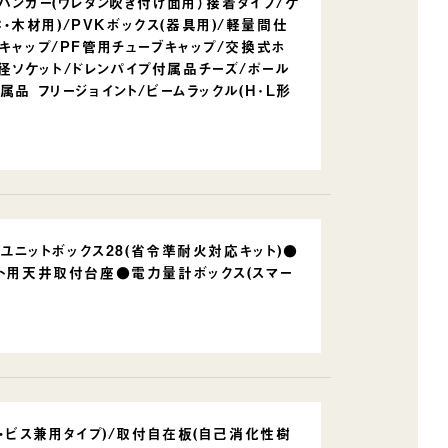
ハンガー(ウレタン吹き付け面用）接着タイプ/ケ
C・木材用)/PVKボックス(器具用)/軽量間仕
キャップ/PF管用チューブキャップ/交換式ホ
径ソケット/ドレンパイプ付属品チーズ/ポール
品 フリージョイント/ビームラックル(H･L形
ニットボックス28(省令準耐火対応キット)●
ント用天井取付台座●電力量計ボックス(スマー
ト・ビス兼用タイプ)/取付自在板(自己消化性樹