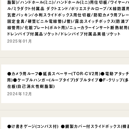
脂製)/ハンドホール(ミニ)/ハンドホール(ミニ)用仕切板/ワイヤー
ル/ミラダクト付属品 ダクトエンド/ポリエステルロープ/Ｘ線防護用
気密パッキン/小判スライドボックス用仕切板/防犯カメラ用プレート
固定金具/硬質ビニル電線管(J管)/露出スイッチボックス(防滴プ
線管用)/化粧プレート(ボルト用)/ニューカラーインサート断熱材用
ドレンパイプ付属品ソケット/ドレンパイプ付属品異径ソケット
2025年01月
●カメラ用ルーフ●延長スペーサー(TOR-CV2用)●電動アタッチ
用)●ケーブルハンガー(ループタイプ)ダブルタイプ●F・クリップ(
在板(自己消火性樹脂製)
2024年12月
●け書きゲージ(コンパス付) ●鋼製カバー付スライドボックス(機