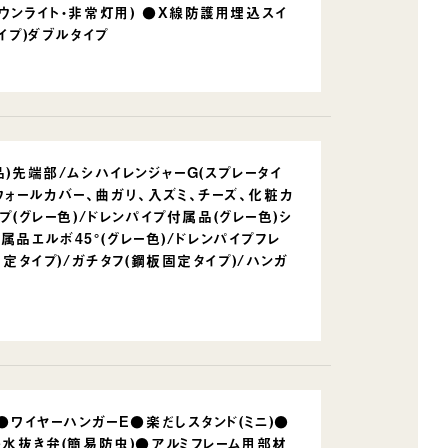
ウンライト・非常灯用) ●X線防護用埋込スイ
イプ)ダブルタイプ
品)先端部/ムシハイレンジャーG(スプレータイ
(ウォールカバー、曲ガリ、入ズミ、チーズ、化粧カ
プ(グレー色)/ドレンパイプ付属品(グレー色)シ
付属品エルボ45°(グレー色)/ドレンパイプフレ
固定タイプ)/ガチタフ(鋼板固定タイプ)/ハンガ
●ワイヤーハンガーE●楽だしスタンド(ミニ)●
●水抜き弁(簡易防虫)●アルミフレーム用部材