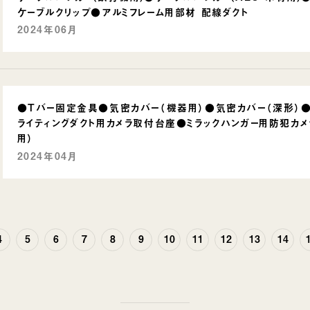
ケーブルクリップ●アルミフレーム用部材 配線ダクト
2024年06月
●Tバー固定金具●気密カバー（機器用）●気密カバー（深形）●
ライティングダクト用カメラ取付台座●ミラックハンガー用防犯カ
用）
2024年04月
4
5
6
7
8
9
10
11
12
13
14