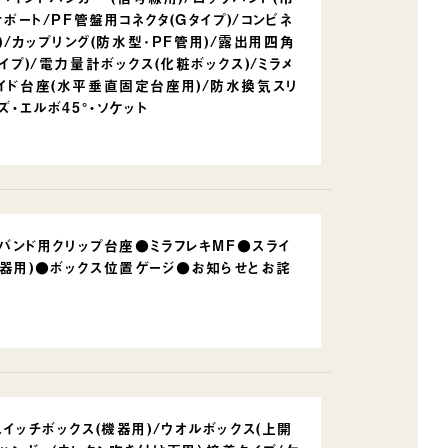
ポート/PF管盤用コネクタ(Gタイプ)/コンビネ
)/カップリング(防水型･PF管用)/露出用四角
イプ)/電力量計ボックス(化粧ボックス)/ミラメ
ライド台座(水平垂直固定台座用)/防水換気スリ
・エルボ45°・ソケット
ンド用クリップ台座●ミラフレキMF●スライ
機器用)●ボックス位置ゲージ●お知らせとお詫
イッチボックス(機器用)/ウオルボックス(上開