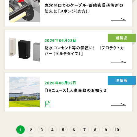
丸穴開口でのケーブル・電線管貫通箇所の
防火に『スポンジ(丸穴)』
新製品
2026年06月08日
防水コンセント等の保護に！ 『プロテクトカ
バー（マルチタイプ）』
IR情報
2026年06月02日
【IRニュース】人事異動のお知らせ
1
2
3
4
5
6
7
8
9
10