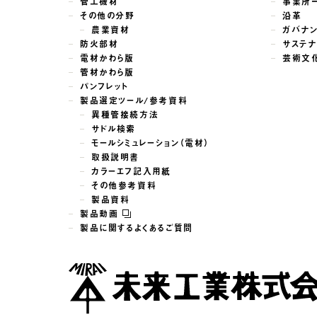
管工機材
事業所
その他の分野
沿革
農業資材
ガバナ
防火部材
サステナ
電材かわら版
芸術文
管材かわら版
パンフレット
製品選定ツール/参考資料
異種管接続方法
サドル検索
モールシミュレーション（電材）
取扱説明書
カラーエフ記入用紙
その他参考資料
製品資料
製品動画
製品に関するよくあるご質問