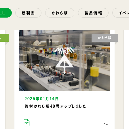
LL
新製品
かわら版
製品情報
イベ
品
かわら版
2025年01月14日
管材かわら版48号アップしました。