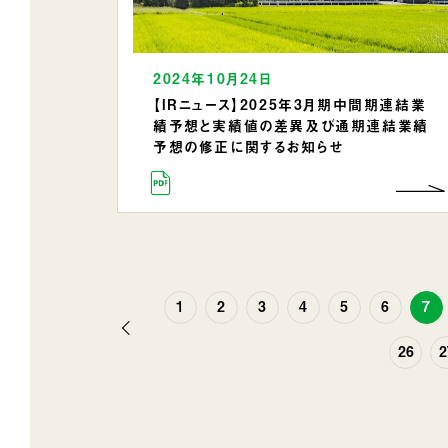
2024年10月24日
【IRニュース】2025年3月期中間期連結業
績予想と実績値の差異及び通期連結業績
予想の修正に関するお知らせ
1
2
3
4
5
6
7
前
26
2
へ