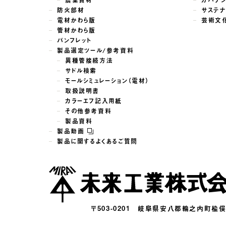
防火部材
サステナ
電材かわら版
芸術文
管材かわら版
パンフレット
製品選定ツール/参考資料
異種管接続方法
サドル検索
モールシミュレーション（電材）
取扱説明書
カラーエフ記入用紙
その他参考資料
製品資料
製品動画
製品に関するよくあるご質問
〒503-0201
岐阜県安八郡輪之内町楡俣16