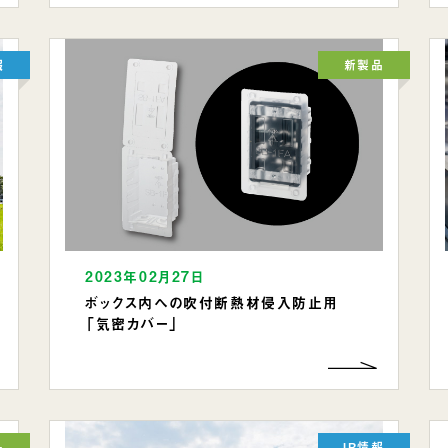
報
新製品
2023年02月27日
ボックス内への吹付断熱材侵入防止用
「気密カバー」
品
IR情報