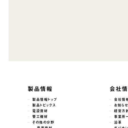
製品情報
会社
製品情報トップ
会社情
製品トピックス
お知ら
電設資材
経営方
管工機材
事業所
その他の分野
沿革
農業資材
ガバナ