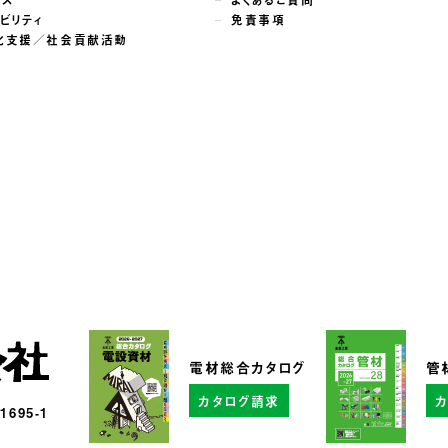
ビリティ
免責事項
化支援／社会貢献活動
電材総合カタログ
管
カタログ請求
95-1