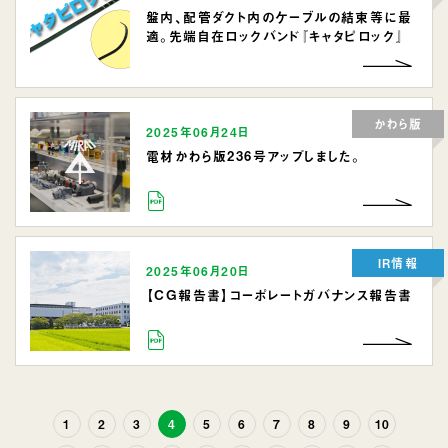
盤内、配管ダクト内のケーブルの結束等に最
適。先端自在ロックバンド『キャタピロック』
かわら版
2025年06月24日
電材かわら版236号アップしました。
IR情報
2025年06月20日
【CG報告書】コーポレートガバナンス報告書
1
2
3
4
5
6
7
8
9
10