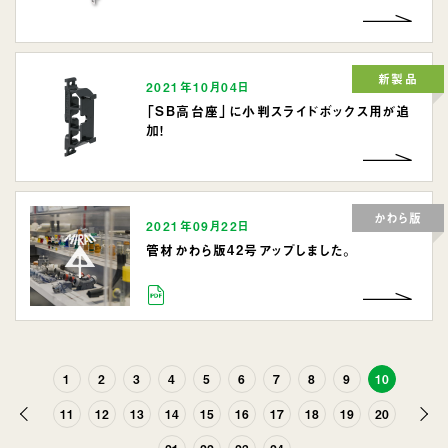
新製品
2021年10月04日
「SB高台座」に小判スライドボックス用が追
加！
かわら版
2021年09月22日
管材かわら版42号アップしました。
1
2
3
4
5
6
7
8
9
10
前
次
11
12
13
14
15
16
17
18
19
20
へ
へ