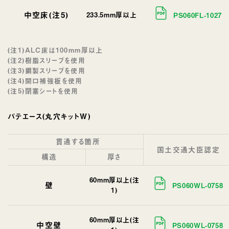
中空床(注5)
233.5mm厚以上
PS060FL-1027
(注1)ALC床は100mm厚以上
(注2)樹脂スリーブを使用
(注3)鋼製スリーブを使用
(注4)開口補強板を使用
(注5)閉塞シートを使用
パテエース(丸穴キットW)
貫通する箇所
国土交通大臣認定
構造
厚さ
60mm厚以上(注
壁
PS060WL-0758
1)
60mm厚以上(注
中空壁
PS060WL-0758