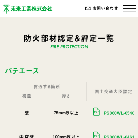
お問い合わせ
防火部材認定＆評定一覧
パテエース
貫通する箇所
国土交通大臣認定
構造
厚さ
壁
75mm厚以上
PS060WL-0540
中空壁
100mm厚以上
PS060WL-0461